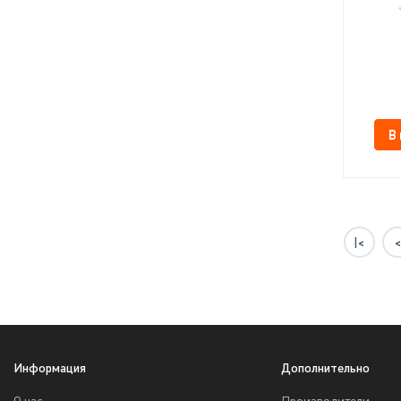
В
|<
<
Информация
Дополнительно
О нас
Производители