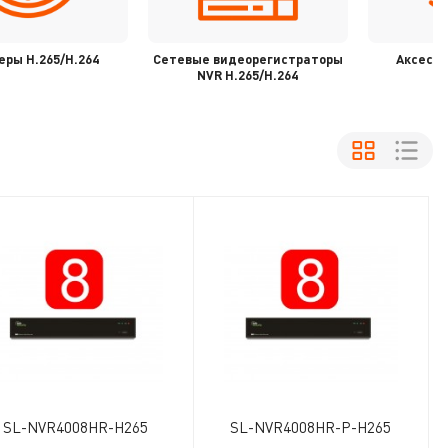
еры H.265/H.264
Сетевые видеорегистраторы
Аксессу
NVR H.265/H.264
SL-NVR4008HR-H265
SL-NVR4008HR-P-H265