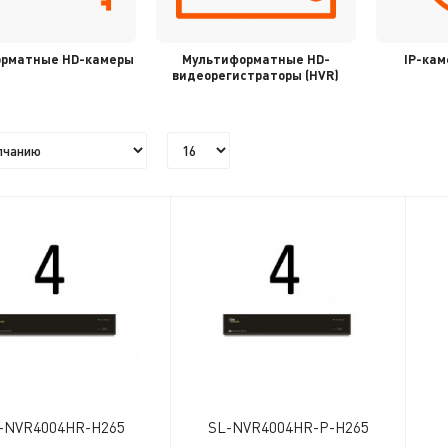
орматные HD-камеры
Мультиформатные HD-
IP-кам
видеорегистраторы (HVR)
-NVR4004HR-H265
SL-NVR4004HR-P-H265